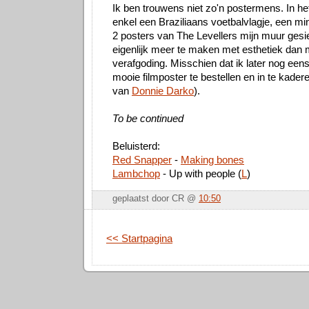
Ik ben trouwens niet zo'n postermens. In h
enkel een Braziliaans voetbalvlagje, een mi
2 posters van The Levellers mijn muur gesi
eigenlijk meer te maken met esthetiek dan
verafgoding. Misschien dat ik later nog ee
mooie filmposter te bestellen en in te kader
van
Donnie Darko
).
To be continued
Beluisterd:
Red Snapper
-
Making bones
Lambchop
- Up with people (
L
)
geplaatst door CR @
10:50
<< Startpagina